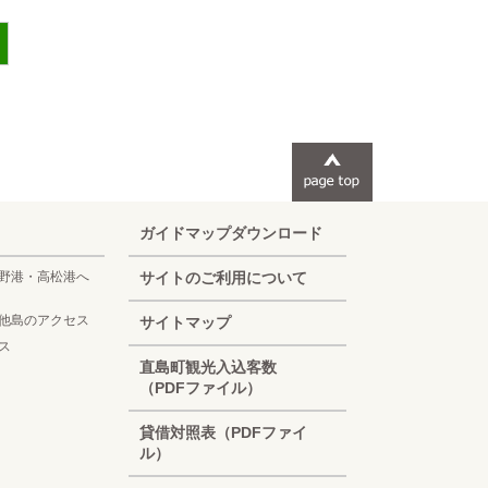
ガイドマップダウンロード
野港・高松港へ
サイトのご利用について
他島のアクセス
サイトマップ
ス
Korean
直島町観光入込客数
（PDFファイル）
French
貸借対照表（PDFファイ
Chinese (Taiwan)
ル）
Chinese (China)