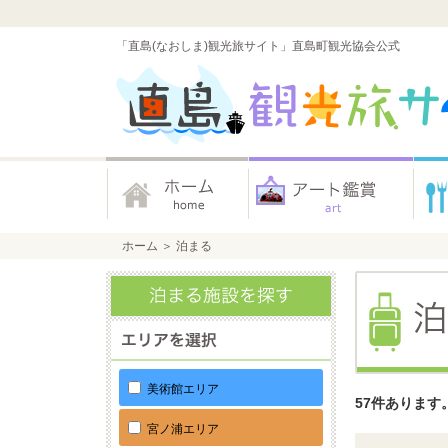
「直島(なおしま)観光旅サイト」直島町観光協会公式
ホーム
＞
泊まる
美術館エリア
57件あります
宮ノ浦エリア