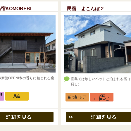
宿KOMOREBI
民宿 よこんぼ２
年春新築OPEN!木の香りに包まれる癒
直島では珍しいペットと泊まれる宿（
貸し）