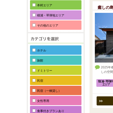
本村エリア
癒しの島
積浦・琴弾地エリア
その他のエリア
ホテル
旅館
2025
ドミトリー
しの空間
民宿
民宿（一棟貸し）
女性専用
食事付きプランあり