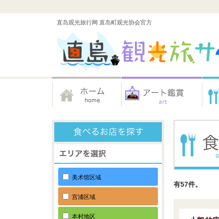
直岛观光旅行网 直岛町观光协会官方
美术馆区域
有57件。
宫浦区域
本村地区