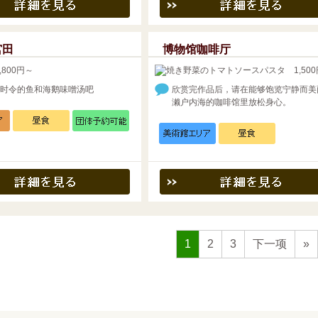
宫田
博物馆咖啡厅
时令的鱼和海鹅味噌汤吧
欣赏完作品后，请在能够饱览宁静而美
濑户内海的咖啡馆里放松身心。
1
2
3
下一项
»