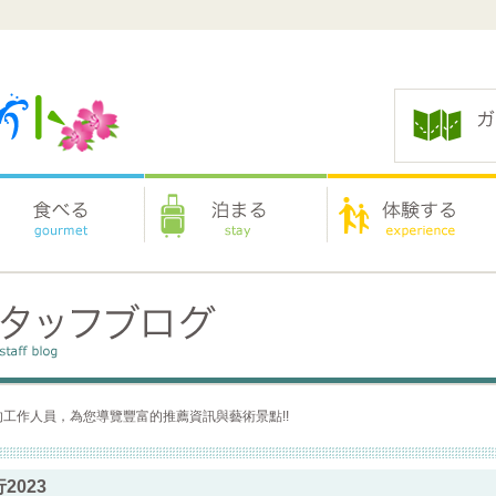
工作人員，為您導覽豐富的推薦資訊與藝術景點!!
2023