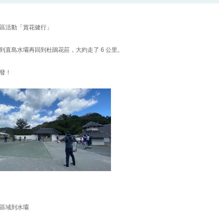
區活動「賞花健行」
到直島水壩再回到杜鵑花莊，大約走了 6 公里。
發！
se區域到水壩