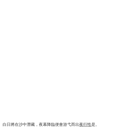
白日將在沙中潛藏，夜幕降臨便會游弋而出
夜行性
是。