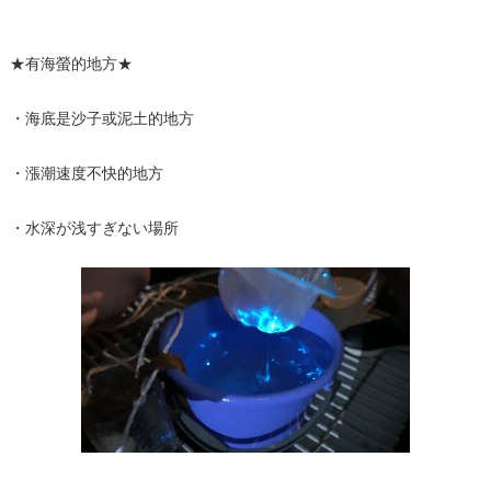
★有海螢的地方★
・海底是沙子或泥土的地方
・漲潮速度不快的地方
・水深が浅すぎない場所