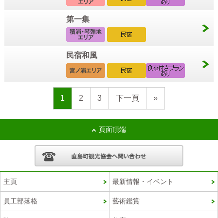
第一集
民宿和風
1
2
3
下一頁
»
頁面頂端
主頁
最新情報・イベント
員工部落格
藝術鑑賞