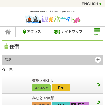
住宿
篩選
有57件。
賓館 SHELL
みなとや旅館