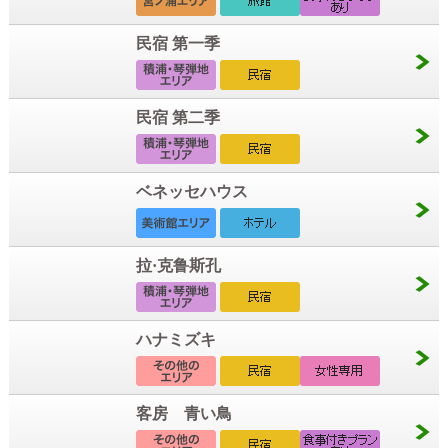
民宿 第一季
民宿 第二季
ベネッセハウス
拉·克鲁斯孔
ハナミズキ
客房 青い鳥