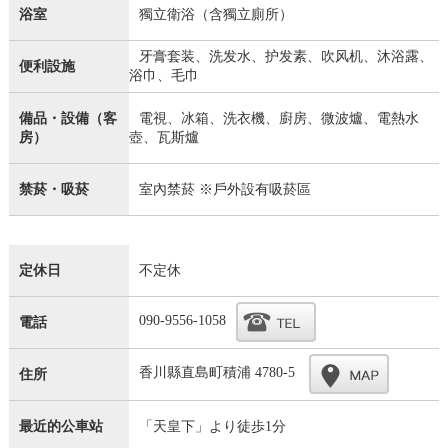
浴室
獨立衛浴（含獨立廁所）
牙膏套装、洗发水、护发素、吹风机、沐浴露、
便利設施
浴巾、毛巾
備品・設備（客
電視、冰箱、洗衣機、廚房、微波爐、電熱水
房）
壺、瓦斯爐
禁菸・吸菸
室內禁菸 ※戶外設有吸菸區
定休日
不定休
090-9556-1058
電話
香川縣直島町積浦 4780-5
住所
最近的公車站
「天皇下」より徒歩1分