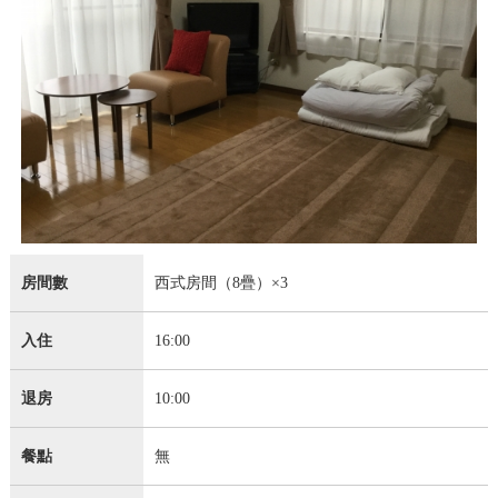
房間數
西式房間（8疊）×3
入住
16:00
退房
10:00
餐點
無