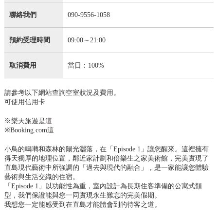
聯絡我們
090-9556-1058
預約受理時間
09:00～21:00
取消費用
當日：100%
請參考以下網站查詢空室狀況及費用。
可使用信用卡
※樂天旅遊是
這
※Booking.com
這
小鳥的鳴囀和森林的陽光灑落，在「Episode 1」讓您醒來。這裡擁有
得天獨厚的地理位置，鄰近家計劃和倍樂生之家美術館，完美實現了
直島現代藝術中所強調的「過去與現代的融合」，是一家能讓您體驗
藝術與生活交織的住宿。
「Episode 1」以功能性為重，室內設計為長期住客準備的公寓式類
型，我們保證能與您一同實現永生難忘的完美假期。
我想您一定能感受到在直島才能體會到的待客之道。