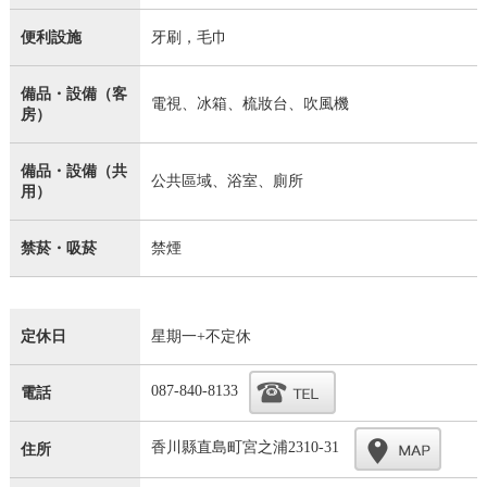
便利設施
牙刷，毛巾
備品・設備（客
電視、冰箱、梳妝台、吹風機
房）
備品・設備（共
公共區域、浴室、廁所
用）
禁菸・吸菸
禁煙
定休日
星期一+不定休
087-840-8133
電話
香川縣直島町宮之浦2310-31
住所