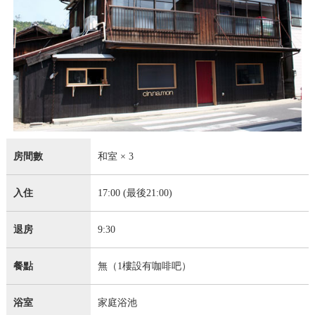
房間數
和室 × 3
入住
17:00 (最後21:00)
退房
9:30
餐點
無（1樓設有咖啡吧）
浴室
家庭浴池