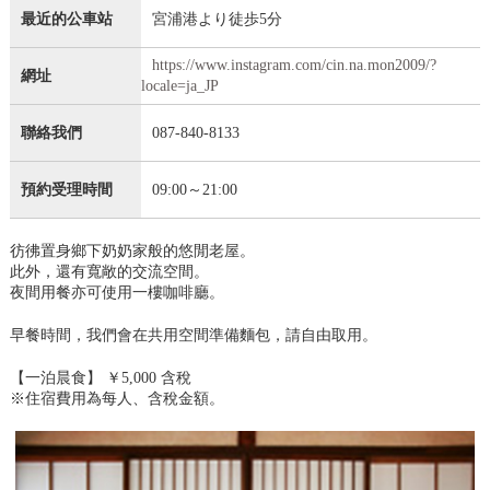
最近的公車站
宮浦港より徒歩5分
https://www.instagram.com/cin.na.mon2009/?
網址
locale=ja_JP
聯絡我們
087-840-8133
預約受理時間
09:00～21:00
彷彿置身鄉下奶奶家般的悠閒老屋。
此外，還有寬敞的交流空間。
夜間用餐亦可使用一樓咖啡廳。
早餐時間，我們會在共用空間準備麵包，請自由取用。
【一泊晨食】 ￥5,000 含稅
※住宿費用為每人、含稅金額。