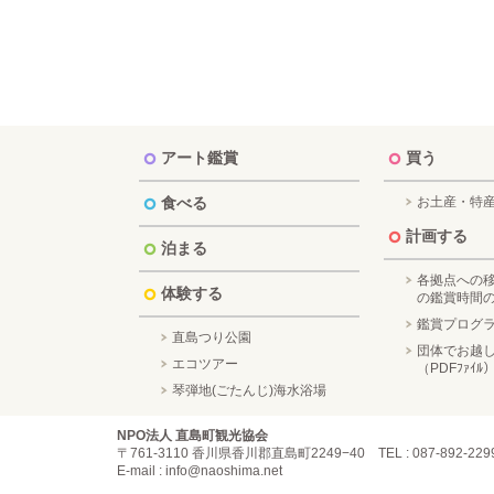
アート鑑賞
買う
食べる
お土産・特
計画する
泊まる
各拠点への
体験する
の鑑賞時間
鑑賞プログ
直島つり公園
団体でお越
エコツアー
（PDFﾌｧｲﾙ
琴弾地(ごたんじ)海水浴場
NPO法人 直島町観光協会
〒761-3110 香川県香川郡直島町2249−40
TEL : 087-892-22
E-mail : info@naoshima.net