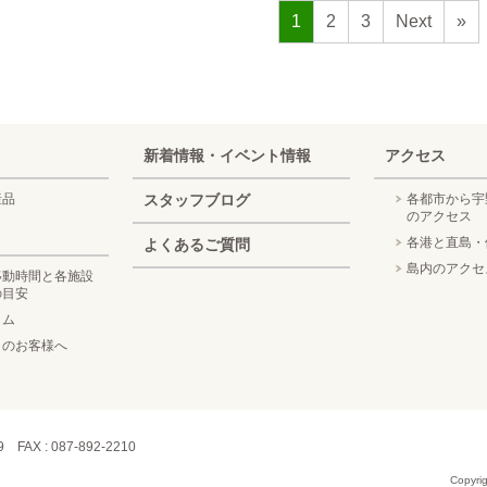
1
2
3
Next
»
新着情報・イベント情報
アクセス
産品
スタッフブログ
各都市から宇
のアクセス
各港と直島・
よくあるご質問
島内のアクセ
移動時間と各施設
の目安
ラム
しのお客様へ
）
99 FAX : 087-892-2210
Copyrig