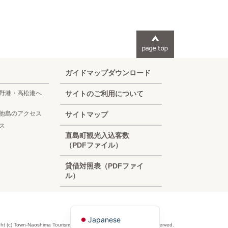
ガイドマップダウンロード
野港・高松港へ
サイトのご利用について
他島のアクセス
サイトマップ
ス
Korean
直島町観光入込客数
（PDFファイル）
French
貸借対照表（PDFファイ
Chinese (Taiwan)
ル）
Chinese (China)
English
Japanese
ht (c) Town-Naoshima Tourism Association official site. All Rights Reserved.