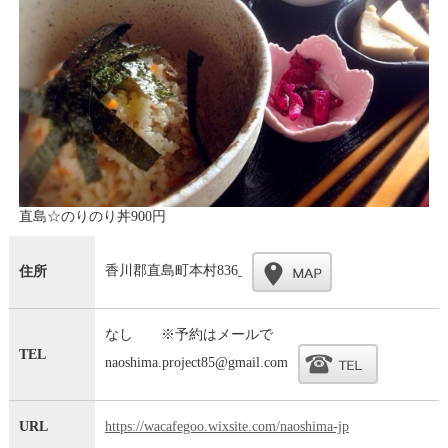
直島☆のりのり丼900円
香川郡直島町本村836
住所
なし ※予約はメールで
TEL
naoshima.project85@gmail.com
URL
https://wacafegoo.wixsite.com/naoshima-jp