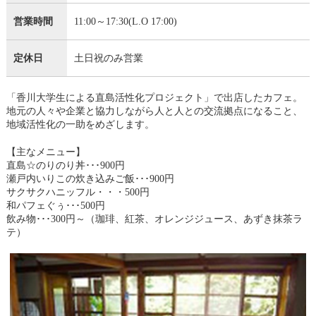
営業時間
11:00～17:30(L.O 17:00)
定休日
土日祝のみ営業
「香川大学生による直島活性化プロジェクト」で出店したカフェ。
地元の人々や企業と協力しながら人と人との交流拠点になること、
地域活性化の一助をめざします。
【主なメニュー】
直島☆のりのり丼･･･900円
瀬戸内いりこの炊き込みご飯･･･900円
サクサクハニッフル・・・500円
和パフェぐぅ･･･500円
飲み物･･･300円～（珈琲、紅茶、オレンジジュース、あずき抹茶ラ
テ）