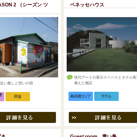
SON 2 （シーズン ツ
ベネッセハウス
現代アートの展示スペースとホテル客
備えた施設
近い癒しと憩いの宿
ずき
Guest room 青い鳥