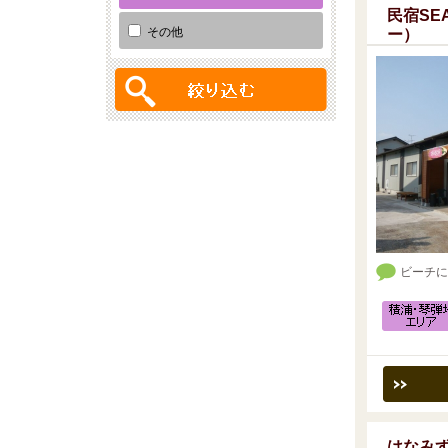
民宿SEA
その他
ー）
ビーチに
はなみ