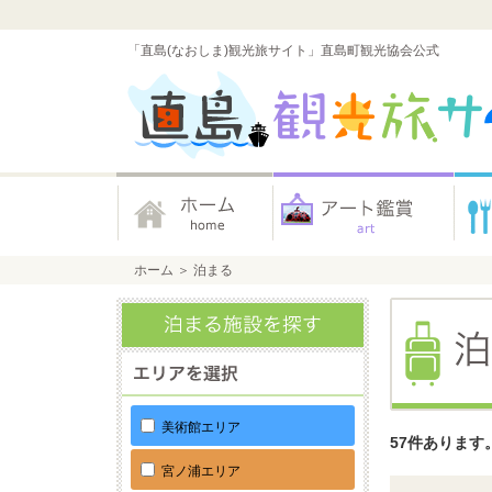
「直島(なおしま)観光旅サイト」直島町観光協会公式
ホーム
＞
泊まる
美術館エリア
57件あります
宮ノ浦エリア