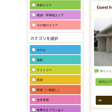
本村エリア
Guest 
積浦・琴弾地エリア
その他のエリア
ホテル
旅館
ドミトリー
猫ちゃん
民宿
民宿（一棟貸し）
女性専用
食事付きプランあり