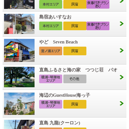
島宿あいすなお
やど Seven Beach
直島ふるさと海の家 つつじ荘 パオ
海辺のGuestHouse海っ子
直島 九龍(クーロン)