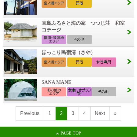
直島ふるさと海の家 つつじ荘 和室
コテージ
ほっこり民宿清（さや）
SANA MANE
Previous
1
2
3
4
Next
»
PAGE TOP