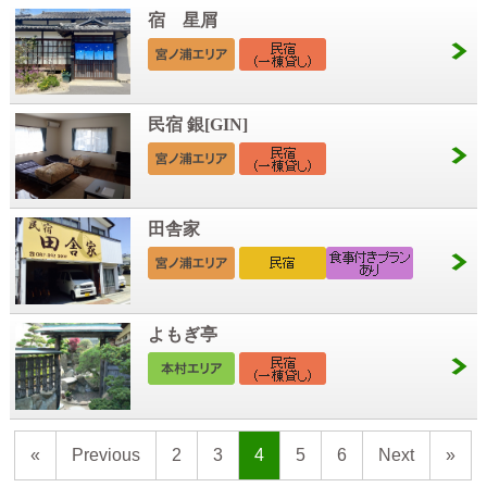
宿 星屑
民宿 銀[GIN]
田舎家
よもぎ亭
«
Previous
2
3
4
5
6
Next
»