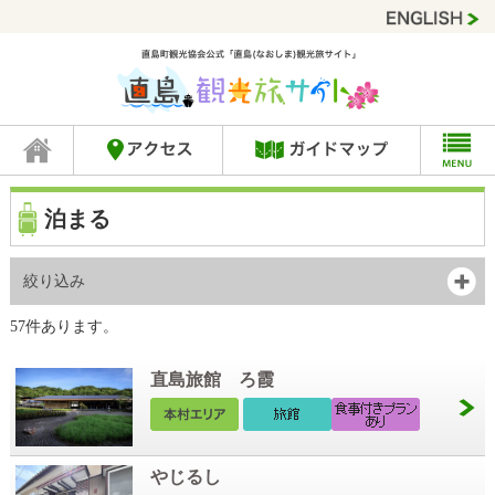
泊まる
絞り込み
57件あります。
直島旅館 ろ霞
やじるし