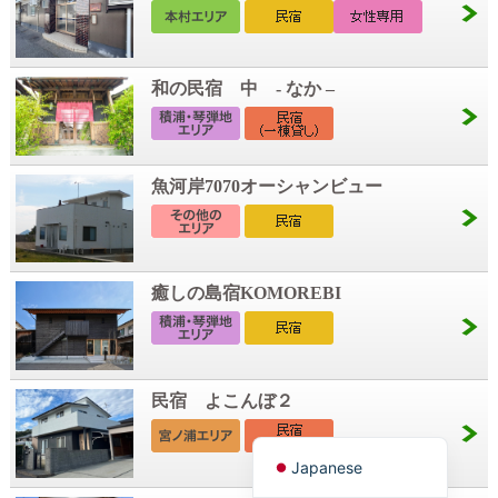
和の民宿 中 - なか –
魚河岸7070オーシャンビュー
Korean
癒しの島宿KOMOREBI
French
Chinese (Taiwan)
Chinese (China)
民宿 よこんぼ２
English
Japanese