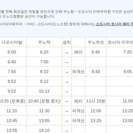
◎매월 첫째 화요일은 위험물 운반으로 인해 우노항 ~ 도요시마 이에우라항 구간은 승선
마 도노쇼항행은 승선이 가능합니다.
요시마(이에우라・가비) - 쇼도시마(도노쇼항) 항로에 대해서는,
쇼도시마 토시마 페리 
나오시마발
우노착
승차
우노하츠
토시마 이우
6:00
6:20
→
페리
6:45
7:25
6:40
7:00
→
7:50
8:10
→
여객선
8:40
9:05
8:52
9:12
→
9:52
10:12
→
10:25 (운휴중)
10:40 (운행 중지)
→
페리
11시 10분
11:50
11:10
11:30
→
여객선
12:00
12:25
12:45
13:05
→
여객선
13:25
13:50
13:55
14:10
→