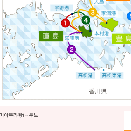
(미야우라항)⇔우노