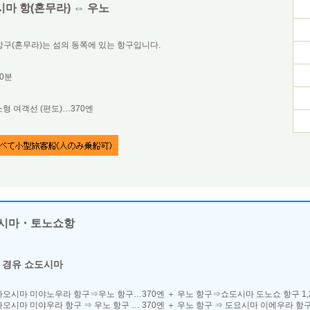
마 항(혼무라) ⇔ 우노
구(혼무라)는 섬의 동쪽에 있는 항구입니다.
20분
소형 여객선 (편도)…370엔
시마・토노쇼항
 경유 쇼도시마
나오시마 미야노우라 항구⇒우노 항구…370엔 ＋ 우노 항구⇒쇼도시마 도노쇼 항구 1,2
나오시마 미야우라 항구 ⇒ 우노 항구 … 370엔 ＋ 우노 항구 ⇒ 도요시마 이에우라 항구