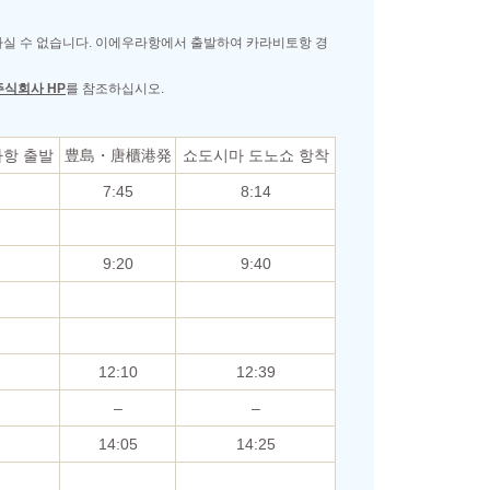
하실 수 없습니다. 이에우라항에서 출발하여 카라비토항 경
주식회사 HP
를 참조하십시오.
라항 출발
豊島・唐櫃港発
쇼도시마 도노쇼 항착
7:45
8:14
9:20
9:40
12:10
12:39
–
–
14:05
14:25