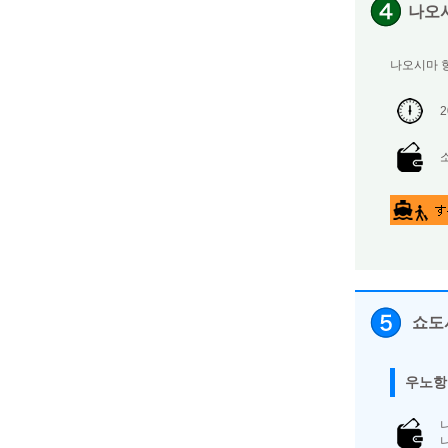
나오시
나오시마 항
쇼도
우노항