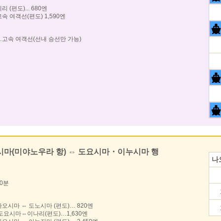
리 (편도)... 680엔
고속 여객선(편도) 1,590엔
…고속 여객선(선내 승선만 가능)
시마(미야노우라 항) ⇔ 도요시마・이누시마 행
나
20분
나오시마 ⇔ 도노시마 (편도)… 820엔
도요시마⇔이나리(편도)…1,630엔