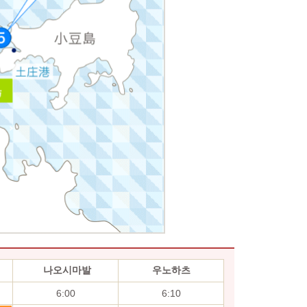
나오시마발
우노하츠
6:00
6:10