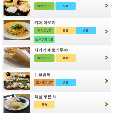
카페 아로이
사카키야 토리투야
뉴올림픽
객실 푸른 새