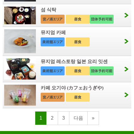
섬 식탁
뮤지엄 카페
뮤지엄 레스토랑 일본 요리 잇센
카페 오기야 (カフェおうぎや)
1
2
3
다음
»