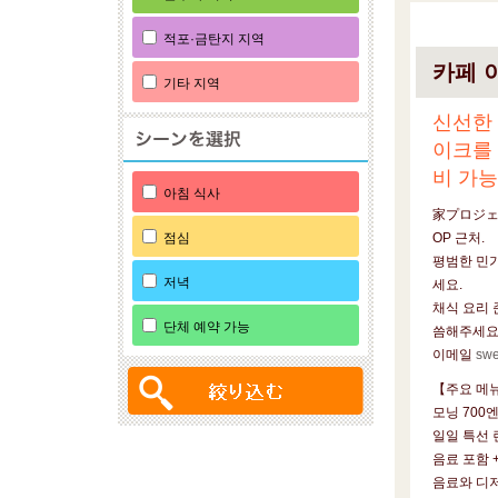
적포·금탄지 지역
카페 
기타 지역
신선한 
이크를 
비 가
아침 식사
家プロジェク
점심
OP 근처.
평범한 민가
저녁
세요.
채식 요리 
단체 예약 가능
씀해주세요
이메일
swe
【주요 메
모닝 700엔 
일일 특선 런
음료 포함 
음료와 디저