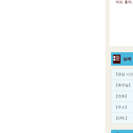
커피, 홍차,
상세
【영업 시
【휴무일】
【전화】
【주소】
【URL】