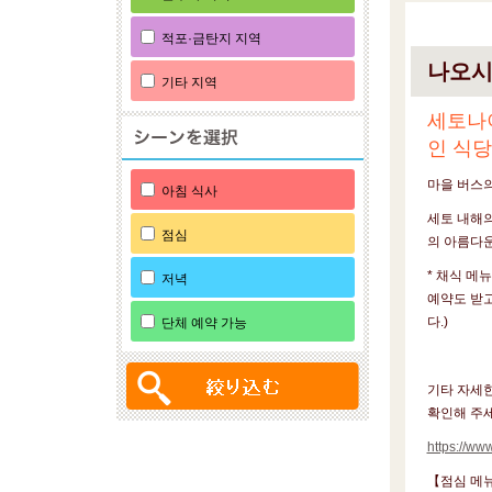
적포·금탄지 지역
나오시
기타 지역
세토나
인 식당
마을 버스
아침 식사
세토 내해의
점심
의 아름다운
* 채식 메
저녁
예약도 받고
다.)
단체 예약 가능
기타 자세
확인해 주세
https://w
【점심 메