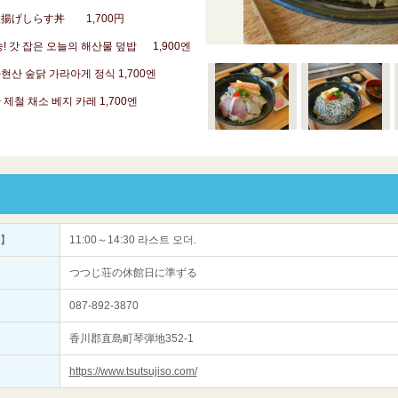
揚げしらす丼 1,700円
 갓 잡은 오늘의 해산물 덮밥 1,900엔
 숲닭 가라아게 정식 1,700엔
제철 채소 베지 카레 1,700엔
간】
11:00～14:30 라스트 오더.
つつじ荘の休館日に準ずる
087-892-3870
香川郡直島町琴弾地352-1
https://www.tsutsujiso.com/