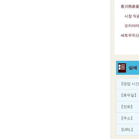
香川県産釜
시장 직송!
오카야마현산
세토우치산 
상세
【영업 시
【휴무일】
【전화】
【주소】
【URL】