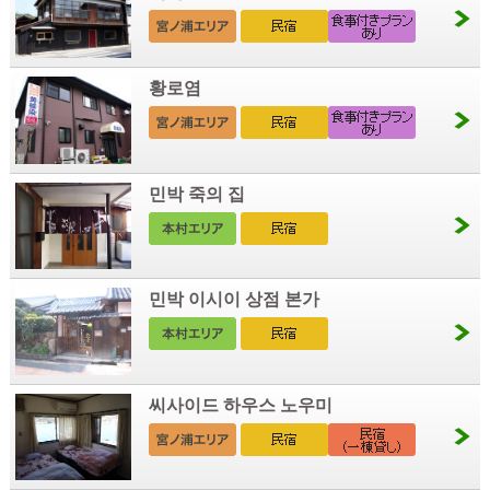
황로염
민박 죽의 집
민박 이시이 상점 본가
씨사이드 하우스 노우미