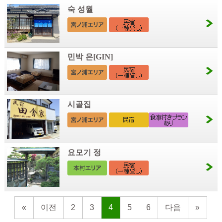
숙 성월
민박 은[GIN]
시골집
요모기 정
«
이전
2
3
4
5
6
다음
»