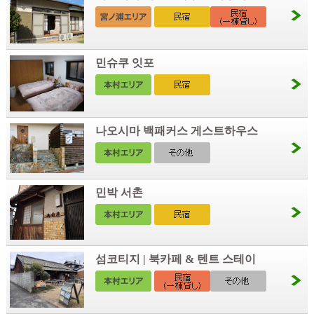
민슈쿠 잇포
나오시마 백패커스 게스트하우스
민박 서촌
섬코티지 | 북카페 & 텐트 스테이