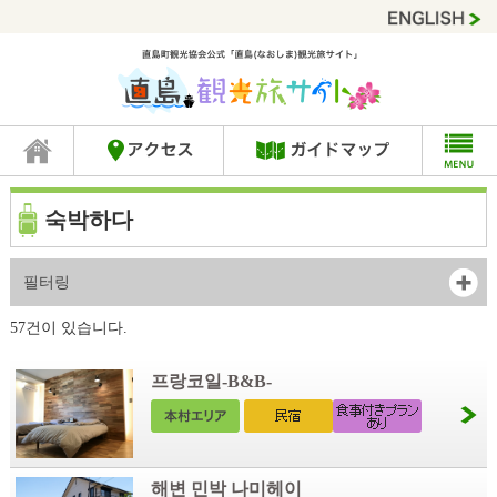
숙박하다
필터링
57건이 있습니다.
프랑코일-B&B-
해변 민박 나미헤이