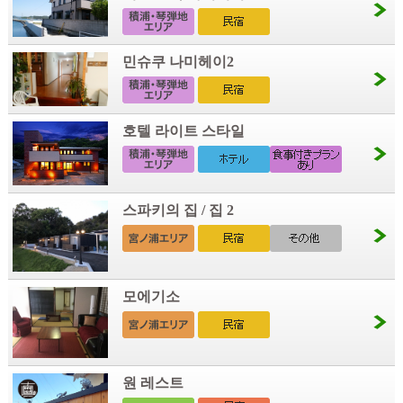
민슈쿠 나미헤이2
호텔 라이트 스타일
스파키의 집 / 집 2
모에기소
원 레스트