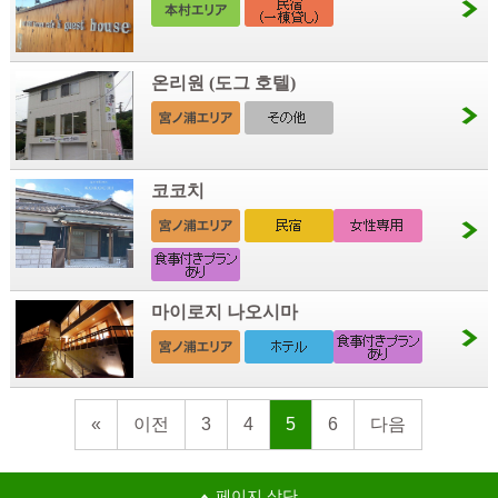
온리원 (도그 호텔)
코코치
마이로지 나오시마
«
이전
3
4
5
6
다음
페이지 상단