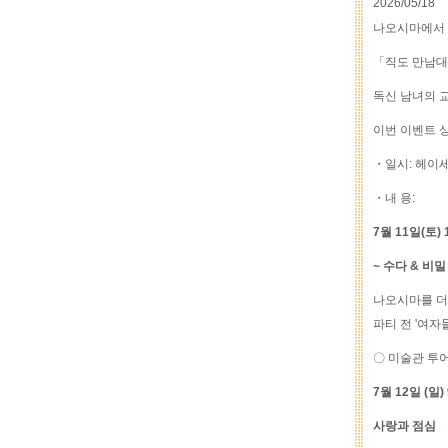
2026/05/18
나오시마에서 
「직도 만남대
독신 남녀의 
이번 이벤트 
・일시: 헤이세이
・내 용:
7월 11일(토) 
~ 수다 & 비
나오시마를 더 
파티 전 '여자
〇 미술관 투어
7월 12일 (일) 
사랑과 점심