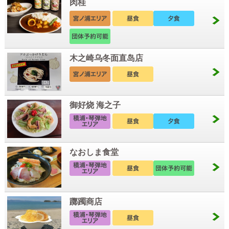
肉桂
木之崎乌冬面直岛店
御好烧 海之子
なおしま食堂
躑躅商店