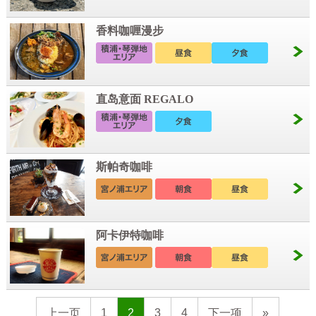
香料咖喱漫步
直岛意面 REGALO
斯帕奇咖啡
阿卡伊特咖啡
上一页
1
2
3
4
下一项
»