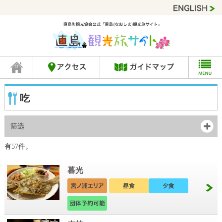
吃
筛选
有57件。
暮光