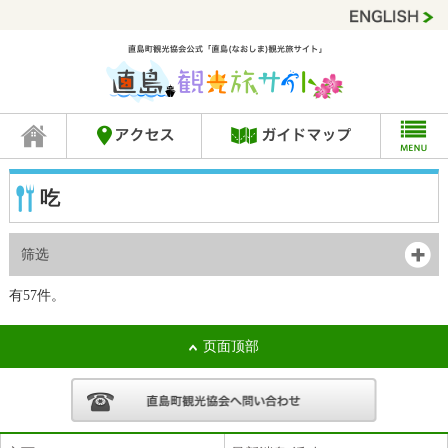
吃
筛选
有57件。
页面顶部