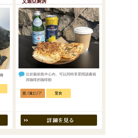
艾迪亞廚房
位於藝術島中心內、可以同時享受閱讀書籍
糰
與咖啡的咖啡館