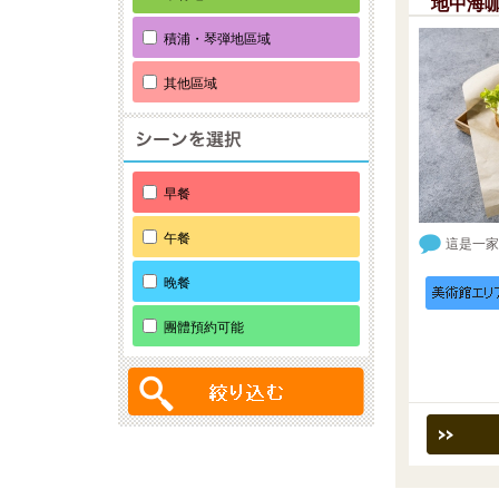
地中海
積浦・琴弾地區域
其他區域
早餐
午餐
這是一家
晚餐
團體預約可能