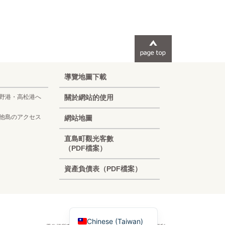
導覽地圖下載
野港・高松港へ
關於網站的使用
他島のアクセス
網站地圖
Korean
直島町觀光客數
（PDF檔案）
French
資產負債表（PDF檔案）
Chinese (China)
English
Japanese
Chinese (Taiwan)