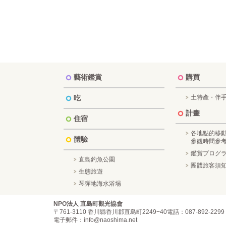
藝術鑑賞
購買
吃
土特產・伴
計畫
住宿
各地點的移
體驗
參觀時間參
鑑賞プログ
直島釣魚公園
團體旅客須知
生態旅遊
琴彈地海水浴場
NPO法人 直島町觀光協會
〒761-3110 香川縣香川郡直島町2249−40
電話：087-892-2299
電子郵件：info@naoshima.net