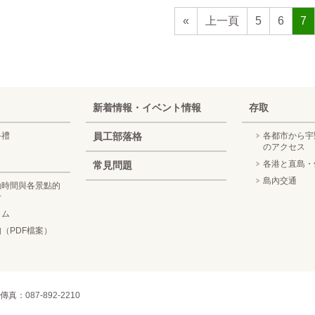
«
上一頁
5
6
7
新着情報・イベント情報
存取
手禮
員工部落格
各都市から宇
のアクセス
各港と直島・
常見問題
島內交通
動時間與各景點的
考
ラム
（PDF檔案）
 傳真：087-892-2210