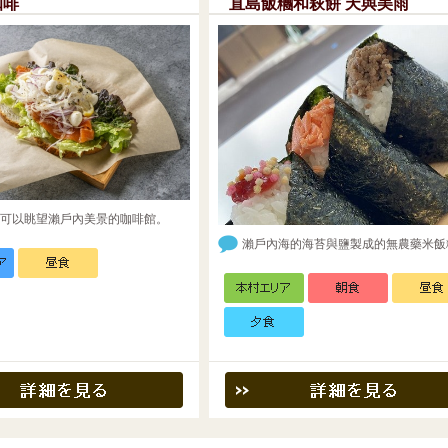
咖啡
直島飯糰和萩餅 天與美雨
可以眺望瀨戶內美景的咖啡館。
瀨戶內海的海苔與鹽製成的無農藥米飯