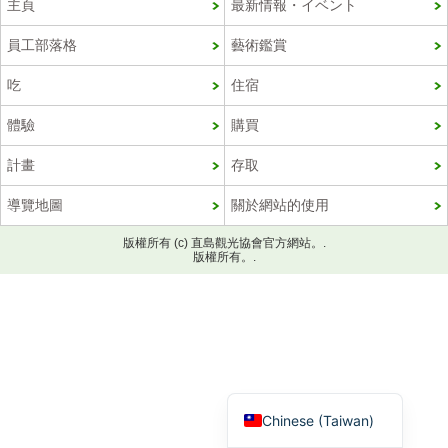
主頁
最新情報・イベント
員工部落格
藝術鑑賞
吃
住宿
體驗
購買
計畫
存取
導覽地圖
關於網站的使用
版權所有 (c) 直島觀光協會官方網站。.
Korean
版權所有。.
French
Chinese (China)
English
Japanese
Chinese (Taiwan)