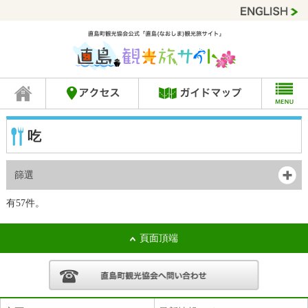
吃
篩選
有57件。
頁面頂端