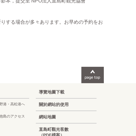
影本，提交至 NPO法人直島町觀光協會
断りする場合が多々あります。お早めの予約をお
導覽地圖下載
野港・高松港へ
關於網站的使用
他島のアクセス
網站地圖
Korean
直島町觀光客數
（PDF檔案）