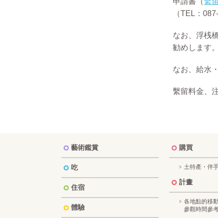
申請書（
繫
（TEL：087-
なお、浮桟
勧めします
なお、給水
繫留料金、
藝術鑑賞
購買
吃
土特產・伴
計畫
住宿
各地點的移
體驗
參觀時間參