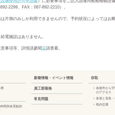
留設施使用許可申請書
）に必要事項をご記入
請連同船舶檢驗證書
892-2299、FAX：087-892-2210）。
橋は片側のみしか利用できませんので、予約状況によってはお
。
・給電施設はありません。
注意事項等、詳情請參閱
這
請查看。
新着情報・イベント情報
存取
手禮
員工部落格
各都市から宇
のアクセス
各港と直島・
常見問題
島內交通
動時間與各景點的
考