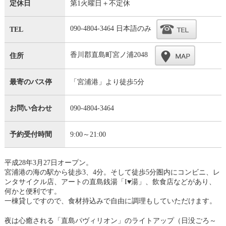
定休日
第1火曜日＋不定休
090-4804-3464 日本語のみ
TEL
香川郡直島町宮ノ浦2048
住所
最寄のバス停
「宮浦港」より徒歩5分
お問い合わせ
090-4804-3464
予約受付時間
9:00～21:00
平成28年3月27日オープン。
宮浦港の海の駅から徒歩3、4分。そして徒歩5分圏内にコンビニ、レ
ンタサイクル店、アートの直島銭湯「I♥湯」、飲食店などがあり、
何かと便利です。
一棟貸しですので、食材持込みで自由に調理もしていただけます。
夜は心癒される「直島パヴィリオン」のライトアップ（日没ごろ～