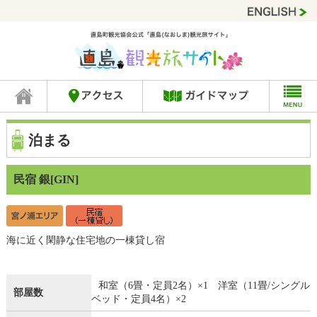
泊まる
民宿 銀[GIN]
海に近く閑静な住宅地の一棟貸し宿
和室（6畳・定員2名）×1 洋室（11畳/シングル
部屋数
ベッド・定員4名）×2