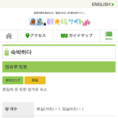
숙박하다
민슈쿠 잇포
촌집에 온 듯한 정겨운 숙소
방 개수
화실(10조) × 1, 양실(6조) × 1