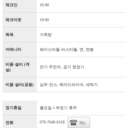
체크인
16:00
체크아웃
10:00
목욕
가족탕
어메니티
페이스타월·바스타월, 면, 면봉
비품·설비 (객
전기 주전자, 공기 청정기
실)
비품·설비(공용)
샴푸·린스, 헤어드라이어, 세탁기
정기휴일
월요일＋부정기 휴무
070-7640-6318
전화