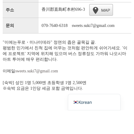
香川郡直島町本村696-3
주소
문의
070-7640-6318 sweets.suki7@gmail.com
"이에는푸로・미나미데라" 정면의 좁은 골목길 끝.
평범한 민가에서 친척 집에 머무는 것처럼 편안하게 쉬어가세요. '이
French
에 프로젝트' 지역에 위치해 있으며 버스 정류장도 가까워 나오시마
아트 투어에 매우 편리합니다.
Chinese (Taiwan)
이메일
sweets.suki7@gmail.com
Chinese (China)
English
[숙박] 성인 1명 5,000엔 초등학생 1명 2,500엔
※숙박 요금은 1인당 세금 포함 금액입니다.
Japanese
Korean
이 가게로 가는 길을 찾아줘
목록으로 돌아가기