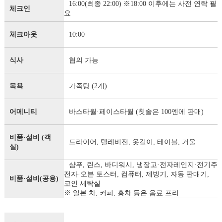
16:00(최종 22:00) ※18:00 이후에는 사전 연락 필
체크인
요
체크아웃
10:00
식사
협의 가능
목욕
가족탕 (2개)
어메니티
바스타월·페이스타월 (칫솔은 100엔에 판매)
비품·설비 (객
드라이어, 텔레비전, 옷걸이, 테이블, 거울
실)
샴푸, 린스, 바디워시, 냉장고·전자레인지·전기주
전자·오븐 토스터, 컴퓨터, 제빙기, 자동 판매기,
비품·설비(공용)
코인 세탁실
※ 일본 차, 커피, 홍차 등은 음료 프리