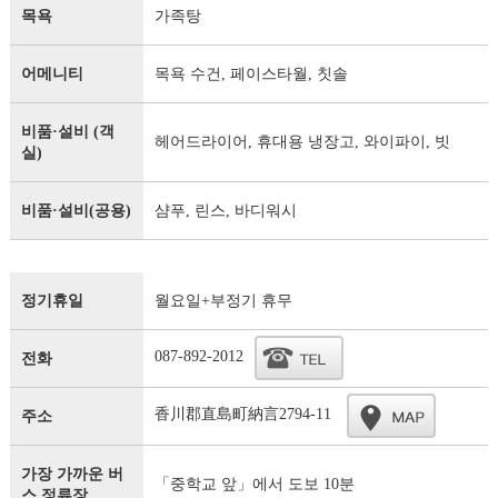
목욕
가족탕
어메니티
목욕 수건, 페이스타월, 칫솔
비품·설비 (객
헤어드라이어, 휴대용 냉장고, 와이파이, 빗
실)
비품·설비(공용)
샴푸, 린스, 바디워시
정기휴일
월요일+부정기 휴무
087-892-2012
전화
香川郡直島町納言2794-11
주소
가장 가까운 버
「중학교 앞」에서 도보 10분
스 정류장