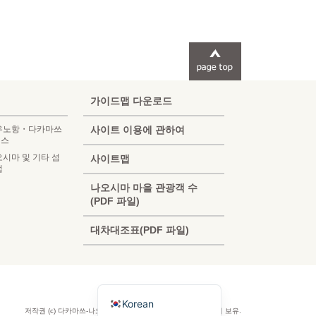
가이드맵 다운로드
 우노항・다카마쓰
사이트 이용에 관하여
세스
오시마 및 기타 섬
사이트맵
법
French
나오시마 마을 관광객 수
(PDF 파일)
Chinese (Taiwan)
대차대조표(PDF 파일)
Chinese (China)
English
Japanese
Korean
저작권 (c) 다카마쓰-나오시마 관광 협회 공식 사이트. 모든 권리 보유.