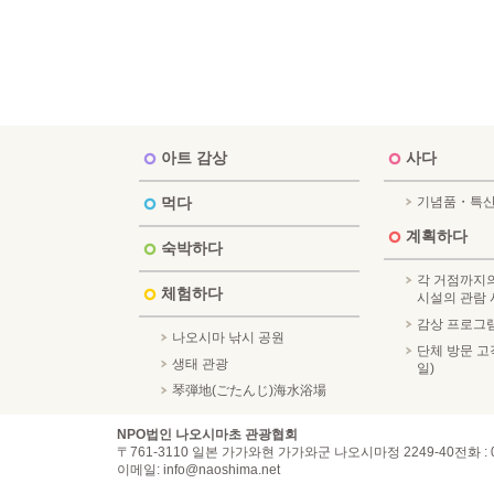
아트 감상
사다
먹다
기념품・특
계획하다
숙박하다
각 거점까지의
체험하다
시설의 관람 
감상 프로그
나오시마 낚시 공원
단체 방문 고객
생태 관광
일)
琴弾地(ごたんじ)海水浴場
NPO법인 나오시마초 관광협회
〒761-3110 일본 가가와현 가가와군 나오시마정 2249-40
전화 : 
이메일: info@naoshima.net