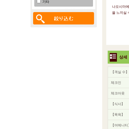
기타
나오시마에서
을 느끼실 
상세
【객실 수】
체크인
체크아웃
【식사】
【목욕】
【어메니티