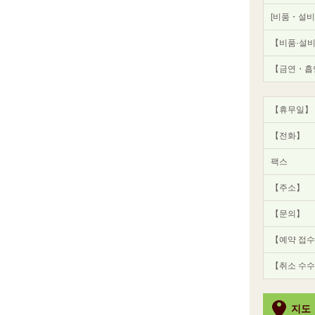
[비품・설비(
【비품·설비
【금연・흡
【휴무일】
【전화】
팩스
【주소】
【문의】
【예약 접수
【취소 수
지도