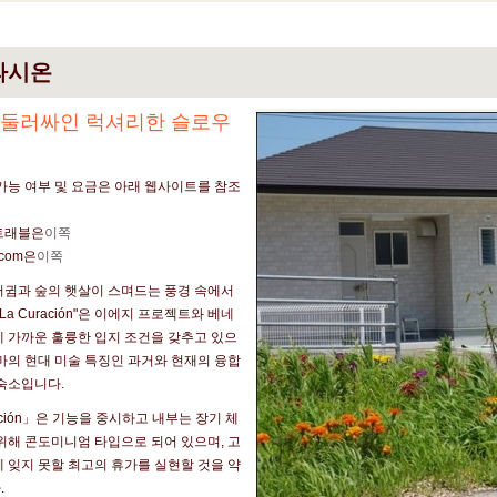
라시온
 둘러싸인 럭셔리한 슬로우
가능 여부 및 요금은 아래 웹사이트를 참조
트래블은
이쪽
.com은
이쪽
저귐과 숲의 햇살이 스며드는 풍경 속에서
La Curación"은 이에지 프로젝트와 베네
 가까운 훌륭한 입지 조건을 갖추고 있으
마의 현대 미술 특징인 과거와 현재의 융합
숙소입니다.
ración」은 기능을 중시하고 내부는 장기 체
위해 콘도미니엄 타입으로 되어 있으며, 고
 잊지 못할 최고의 휴가를 실현할 것을 약
.