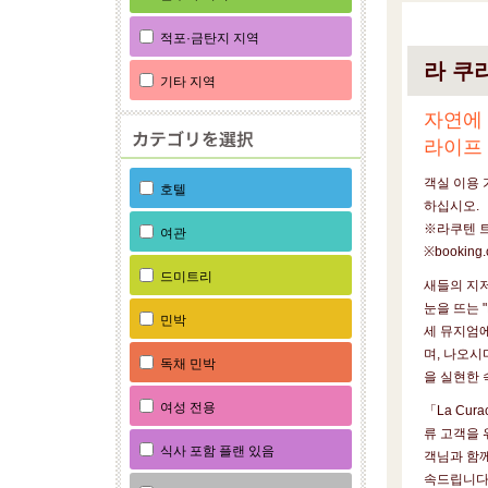
적포·금탄지 지역
라 쿠
기타 지역
자연에
라이프
객실 이용 
호텔
하십시오.
※라쿠텐 
여관
※booking
드미트리
새들의 지
눈을 뜨는 "
민박
세 뮤지엄에
며, 나오시
독채 민박
을 실현한 
여성 전용
「La Cu
류 고객을 
식사 포함 플랜 있음
객님과 함께
속드립니다