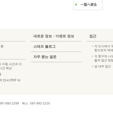
새로운 정보・이벤트 정보
접근
산품
스태프 블로그
각 도시에서
항으로의 액
각 항구와 나
자주 묻는 질문
들의 접근 방
 이동 시간과 각
섬 내부 접근
시간 예상
램
 안내 (PDF 파
087-892-2299 팩스 : 087-892-2210