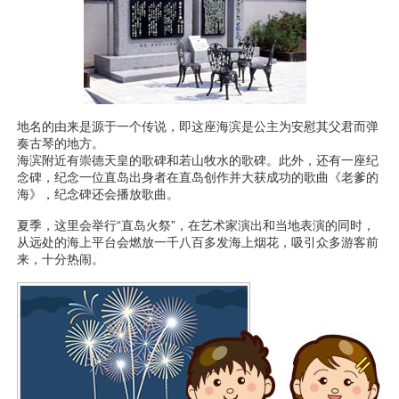
地名的由来是源于一个传说，即这座海滨是公主为安慰其父君而弹
奏古琴的地方。
海滨附近有崇德天皇的歌碑和若山牧水的歌碑。此外，还有一座纪
念碑，纪念一位直岛出身者在直岛创作并大获成功的歌曲《老爹的
海》，纪念碑还会播放歌曲。
夏季，这里会举行“直岛火祭”，在艺术家演出和当地表演的同时，
从远处的海上平台会燃放一千八百多发海上烟花，吸引众多游客前
来，十分热闹。