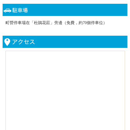
町營停車場在「杜鵑花莊」旁邊（免費，約70個停車位）