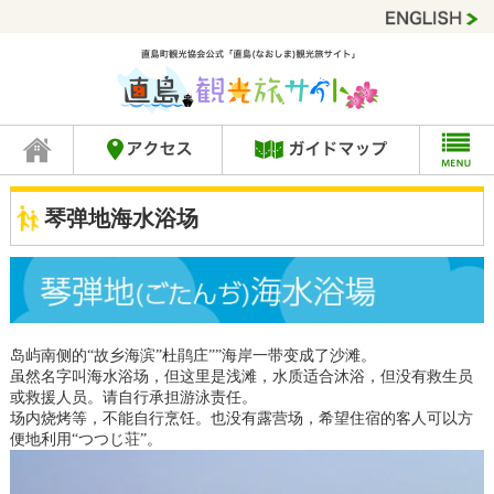
琴弹地海水浴场
岛屿南侧的“故乡海滨”杜鹃庄””海岸一带变成了沙滩。
虽然名字叫海水浴场，但这里是浅滩，水质适合沐浴，但没有救生员
或救援人员。请自行承担游泳责任。
场内烧烤等，不能自行烹饪。也没有露营场，希望住宿的客人可以方
便地利用“つつじ荘”。