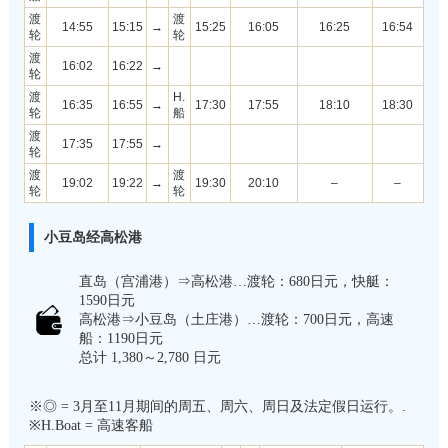
渡
渡
14:55
15:15
→
15:25
16:05
16:25
16:54
轮
轮
渡
16:02
16:22
→
轮
渡
H.
16:35
16:55
→
17:30
17:55
18:10
18:30
轮
船
渡
17:35
17:55
→
轮
渡
渡
19:02
19:22
→
19:30
20:10
–
–
轮
轮
小豆岛经高松港
直岛（宫浦港）⇒高松港…渡轮：680日元，快艇：
1590日元
高松港⇒小豆岛（土庄港）…渡轮：700日元，高速
船：1190日元
总计 1,380～2,780 日元
※◎ = 3月至11月期间的周五、周六、周日及法定假日运行。.
※H.Boat = 高速客船