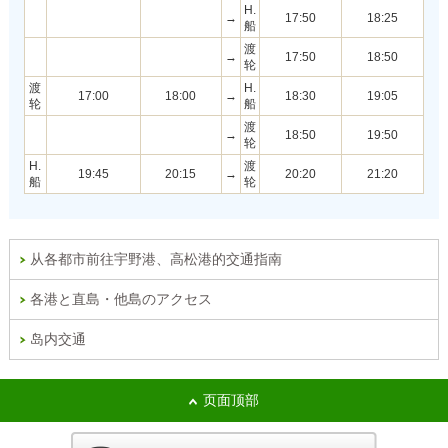
H.
→
17:50
18:25
船
渡
→
17:50
18:50
轮
渡
H.
17:00
18:00
→
18:30
19:05
轮
船
渡
→
18:50
19:50
轮
H.
渡
19:45
20:15
→
20:20
21:20
船
轮
从各都市前往宇野港、高松港的交通指南
各港と直島・他島のアクセス
岛内交通
页面顶部