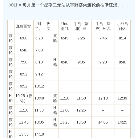
※◎ = 每月第一个星期二无法从宇野搭乘渡轮前往伊江浦。.
到
改
Uno
手岛（家
手岛（唐
小豆岛
直島百貨.
了。.
变
部门.
浦）部.
户）分店.
到达.
渡
渡
6:00
6:20
→
6:45
7:25
7:45
8:14
轮
轮
渡
6:40
7:00
→
轮
渡
H.
7:50
8:10
→
8:40
9:05
9:20
9:40
轮
船
渡
8:52
9:12
→
轮
渡
9:52
10:12
→
轮
H.
10:25（停
渡
10:40
→
11:10
11:50
12:10
12:39
船
运）
轮
渡
H.
11:10
11:30
→
12:00
12:25
–
–
轮
船
渡
H.
12:45
13:05
→
13:25
13:50
14:05
14:25
轮
船
H.
13:55
14:10
→
船