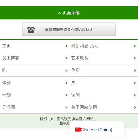
页面顶部
主页
最新消息·活动
员工博客
艺术欣赏
吃
住店
Korean
体验
买
French
计划
访问
Chinese (Taiwan)
导游图
关于网站使用
English
Japanese
版权（c）直岛观光协会官方网站。.
版权所有。.
Chinese (China)