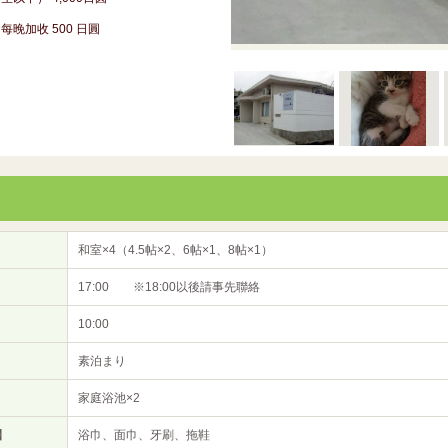
每晚加收 500 日圓
和室×4（4.5帖×2、6帖×1、8帖×1）
17:00 ※18:00以後請事先聯絡
10:00
素泊まり
家庭浴池×2
】
浴巾、面巾、牙刷、拖鞋