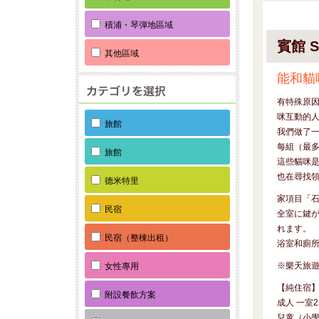
積浦・琴弾地區域
賓館 S
其他區域
能和貓
有特殊原
咪互動的
旅館
我們做了
每組（最多
旅館
這些貓咪
也在尋找
德米特里
家項目「石
民宿
全室に鍵
れます。
民宿（整棟出租）
浴室和廁
※樂天旅
女性專用
【純住宿
附設餐飲方案
成人 一室2名
兒童（小學生