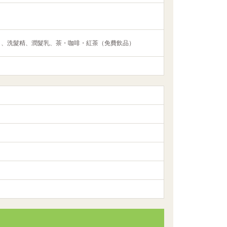
）、洗髮精、潤髮乳、茶・咖啡・紅茶（免費飲品）