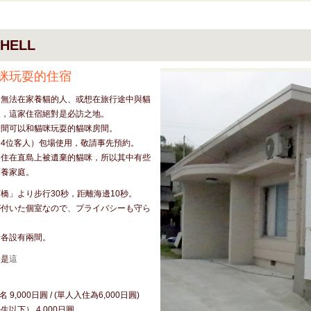
HELL
咪玩耍的住宿
因無法在家養貓的人、或想在旅行途中與貓
人，這家住宿絕對是必訪之地。
一間可以和貓咪玩耍的貓咪房間。
4位客人）包場使用，敬請事先預約。
是住在直島上被遺棄的貓咪，所以其中有些
領養家庭。
橋」より步行30秒，距離海邊10秒。
が付いた個室なので、プライバシーも守ら
所各設有兩間。
遊是
這
】
 9,000日圓 / (單人入住為6,000日圓)
以下） 4,000日圓