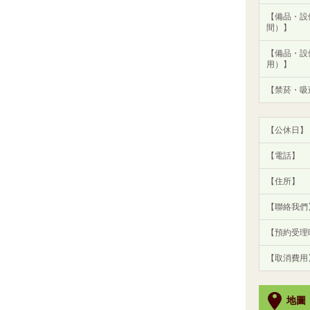
【備品・設
間）】
【備品・設
用）】
【禁菸・吸
【公休日】
【電話】
【住所】
【聯絡我們
【預約受理
【取消費用
地圖