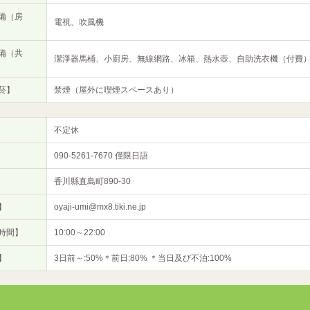
備（房
電視、吹風機
備（共
潔淨器馬桶、小廚房、無線網路、冰箱、熱水壺、自助洗衣機（付費
菸】
禁煙（屋外に喫煙スペースあり）
不定休
090-5261-7670 僅限日語
香川縣直島町890-30
】
oyaji-umi@mx8.tiki.ne.jp
時間】
10:00～22:00
】
3日前～:50%＊前日:80% ＊当日及び不泊:100%