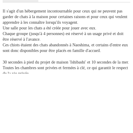
Il s'agit d'un hébergement incontournable pour ceux qui ne peuvent pas
garder de chats à la maison pour certaines raisons et pour ceux qui veulent
apprendre à les connaître lorsqu'ils voyagent.
Une salle pour les chats a été créée pour jouer avec eux.
Chaque groupe (jusqu'à 4 personnes) est réservé à un usage privé et doit
être réservé à l'avance.
Ces chiots étaient des chats abandonnés à Naoshima, et certains d'entre eux
sont donc disponibles pour être placés en famille d'accueil.
30 secondes à pied du projet de maison 'Ishibashi' et 10 secondes de la mer.
Toutes les chambres sont privées et fermées à clé, ce qui garantit le respect
de la vie privée.
Il y a deux salles de bains et deux toilettes chacune.
*Rakuten Travel est un
de cette manière (direction proche de l'orateur ou
vers l'orateur)
[Nuitée sans repas].
Adultes 9 000 ¥ / (6 000 ¥ pour une personne seule) pour 2 personnes par
chambre.
Enfant (jusqu'à l'âge de l'école primaire) 4 000 yens