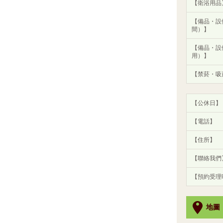
【衛浴用品
【備品・設
間）】
【備品・設
用）】
【禁菸・吸
【公休日】
【電話】
【住所】
【聯絡我們
【預約受理
地圖