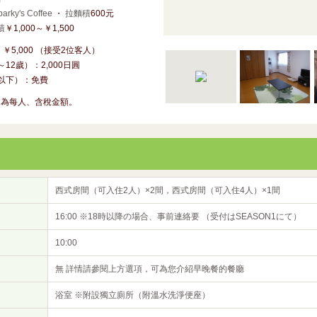
arky's Coffee
・
拉麵積
600元
積
￥1,000～￥1,500
￥5,000 （接受2位客人）
12歲）：2,000日圓
以下）：免費
用為每人、含稅金額。
西式房間（可入住2人）×2間，西式房間（可入住4人）×1間
16:00 ※18時以降の場合、事前連絡要 （受付はSEASON1にて）
10:00
無 詳情請參閱上方選項，可為您介紹早晚餐的餐廳
浴室 ※附設獨立廁所（附溫水洗淨便座）