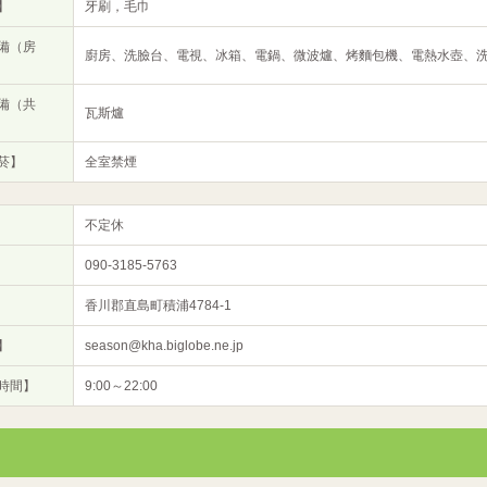
】
牙刷，毛巾
備（房
廚房、洗臉台、電視、冰箱、電鍋、微波爐、烤麵包機、電熱水壺、洗髮
備（共
瓦斯爐
菸】
全室禁煙
不定休
090-3185-5763
香川郡直島町積浦4784-1
】
season@kha.biglobe.ne.jp
時間】
9:00～22:00