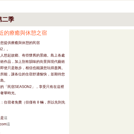
第二季
近的療癒與休憩之宿
為您提供療癒與休憩的民宿
N2」。
讓人想起故鄉、有些懷舊的景緻。島上各處
藝術作品，加上別有韻味的街景與現代藝術
以即使只是散步，相信也能讓您玩得盡興。
盡所能，讓各位的住宿舒適愉快，並期待您
直島。
的「民宿SEASON2」，享受只有在這裡
的奢華時光。
：住宿者免費（但僅有 8 輛，所以先到先
遊是
這
.com
這
點