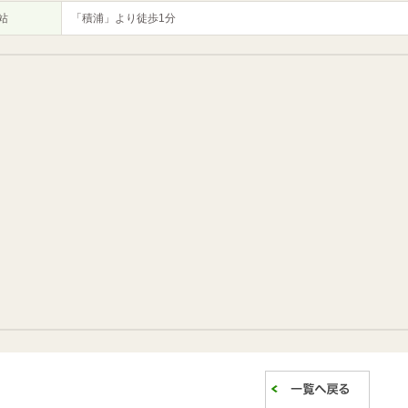
站
「積浦」より徒歩1分