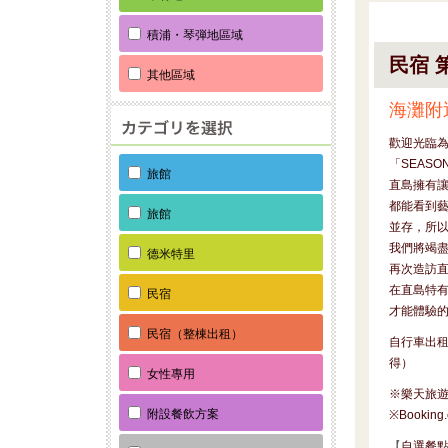
積浦・琴弾地區域
民宿 
其他區域
海灘附
歡迎光臨
「SEASO
旅館
直島擁有
都能看到
旅館
並存，所
我們將竭
德米特里
再次造訪
在直島特有
民宿
才能體驗
民宿（整棟出租）
自行車出租
得）
女性專用
※樂天旅
附設餐飲方案
※Booking
【
自選餐