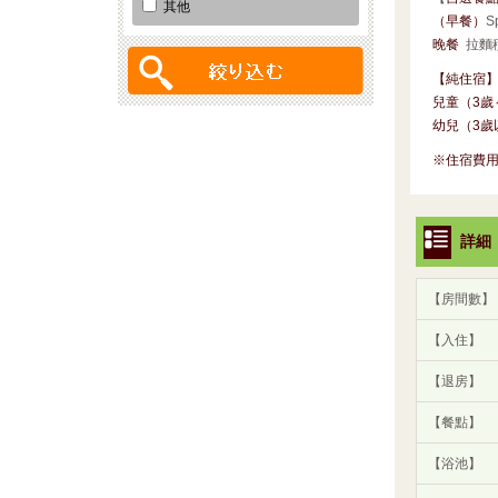
其他
（早餐）
Sp
晚餐
拉麵
【純住宿】 
兒童（3歲～
幼兒（3歲
※住宿費
詳細
【房間數】
【入住】
【退房】
【餐點】
【浴池】