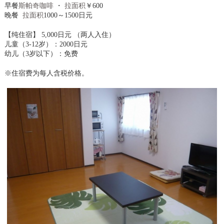
早餐
斯帕奇咖啡
・
拉面积
￥600
晚餐
拉面积
1000～1500日元
【纯住宿】 5,000日元 （两人入住）
儿童（3-12岁）：2000日元
幼儿（3岁以下）：免费
※住宿费为每人含税价格。