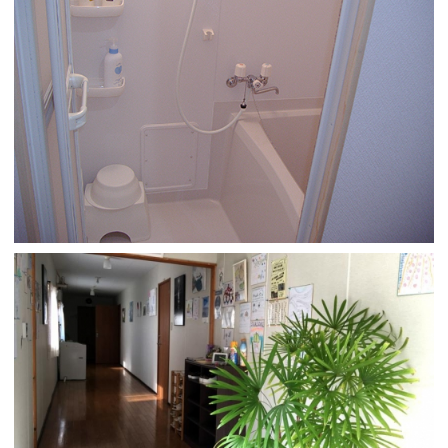
Korean
French
Chinese (Taiwan)
English