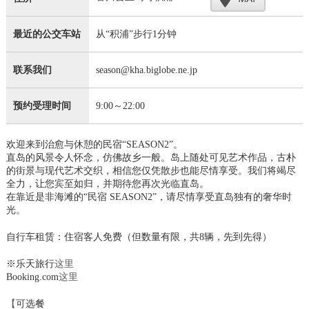
最近的公交车站
从“积浦”步行1分钟
联系我们
season@kha.biglobe.ne.jp
预约受理时间
9:00～22:00
欢迎来到治愈与休憩的民宿“SEASON2”。
直岛的风景令人怀念，仿佛故乡一般。岛上随处可见艺术作品，古朴
的街景与现代艺术交织，相信您仅凭散步也能尽情享受。我们将竭尽
全力，让您宾至如归，并期待您再次光临直岛。
在靠近是非海滩的“民宿 SEASON2”，请尽情享受直岛独有的奢华时
光。
自行车租赁：住宿客人免费（但数量有限，共8辆，先到先得）
※乐天旅行
这里
Booking.com
这里
【
可选餐