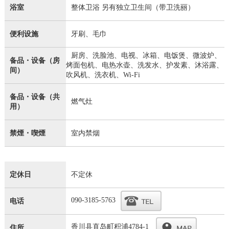
浴室
整体卫浴 另有独立卫生间（带卫洗丽）
便利设施
牙刷、毛巾
厨房、洗脸池、电视、冰箱、电饭煲、微波炉、
备品・设备（房
烤面包机、电热水壶、洗发水、护发素、沐浴露、
间）
吹风机、洗衣机、Wi-Fi
备品・设备（共
燃气灶
用）
禁煙・喫煙
室内禁烟
定休日
不定休
090-3185-5763
电话
香川县直岛町积浦4784-1
住所