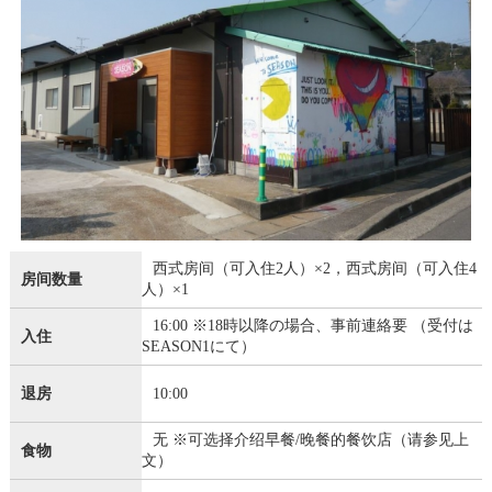
西式房间（可入住2人）×2，西式房间（可入住4
房间数量
人）×1
16:00 ※18時以降の場合、事前連絡要 （受付は
入住
SEASON1にて）
退房
10:00
无 ※可选择介绍早餐/晚餐的餐饮店（请参见上
食物
文）