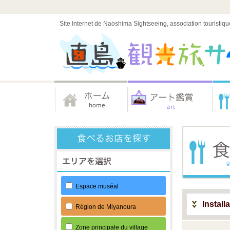
Site Internet de Naoshima Sightseeing, association touristiqu
Espace muséal
Install
Région de Miyanoura
Zone principale du village