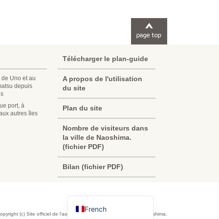
Télécharger le plan-guide
 de Uno et au
A propos de l'utilisation
matsu depuis
du site
es
e port, à
Plan du site
ux autres îles
Korean
Nombre de visiteurs dans
la ville de Naoshima.
Chinese (Taiwan)
(fichier PDF)
Chinese (China)
Bilan (fichier PDF)
English
Japanese
French
opyright (c) Site officiel de l'association touristique de la ville de Naoshima.