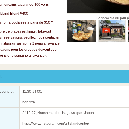
méricains à partir de 400 yens
Island Blend ¥400
La focaccia du jour 
on alcoolisées à partir de 350 ¥
 de places est limité. Take-out
s réservations, veuillez nous contacter
 Instagram au moins 2 jours à l'avance.
vations pour les groupes doivent être
moins une semaine à l'avance).
l.
uverture.
11:30-14:00.
non fixé
2412-27, Naoshima-cho, Kagawa-gun, Japon
https://www.instagram.com/artislandcenter/