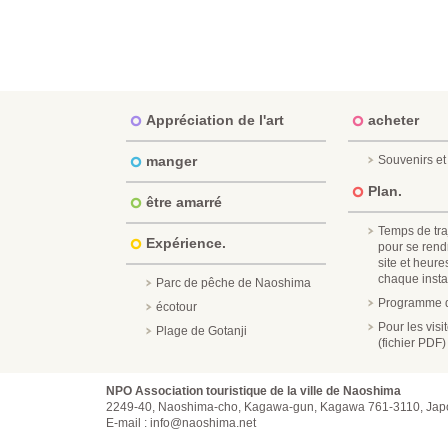
Appréciation de l'art
acheter
manger
Souvenirs et 
Plan.
être amarré
Temps de tra
Expérience.
pour se rend
site et heure
chaque instal
Parc de pêche de Naoshima
Programme d
écotour
Pour les vis
Plage de Gotanji
(fichier PDF)
NPO Association touristique de la ville de Naoshima
2249-40, Naoshima-cho, Kagawa-gun, Kagawa 761-3110, Jap
E-mail : info@naoshima.net