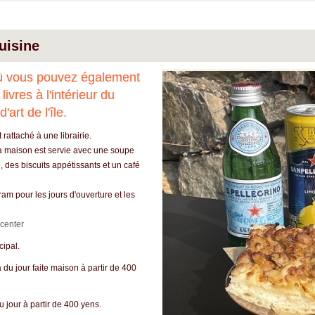
uisine
ù vous pouvez également
 livres à l'intérieur du
'art de l'île.
 rattaché à une librairie.
a maison est servie avec une soupe
 des biscuits appétissants et un café
ram pour les jours d'ouverture et les
center
cipal.
u jour faite maison à partir de 400
our à partir de 400 yens.