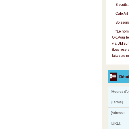
Biscuits a
Café Art 
Boissons n
*Le nombre
OK.Pour le
via DM sur
(Les réser
faites au 
Détai
[Heures d'o
[Fermé].
[Adresse.
[URL].