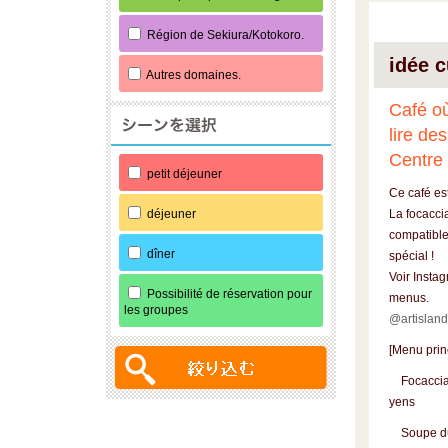
Région de Sekiura/Kotokoro.
idée c
Autres domaines.
Café o
lire des
Centre d
petit déjeuner
Ce café est
déjeuner
La focacci
compatible,
dîner
spécial !
Voir Instag
Possibilité de réservation pour
menus.
les groupes
@artisland
[Menu prin
Focaccia d
yens
Soupe du j