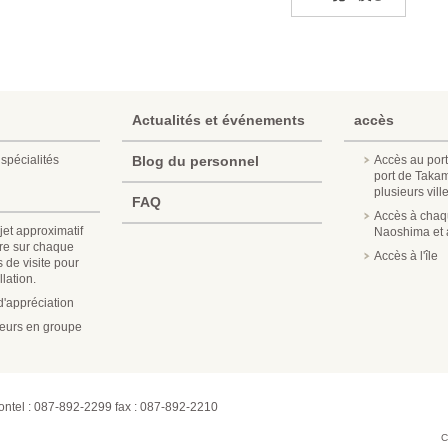
Actualités et événements
accès
spécialités
Blog du personnel
Accès au port
port de Taka
plusieurs vill
FAQ
Accès à chaqu
jet approximatif
Naoshima et a
re sur chaque
Accès à l'île
s de visite pour
lation.
'appréciation
iteurs en groupe
on
tel : 087-892-2299 fax : 087-892-2210
C