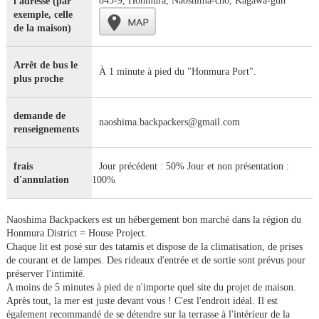
845-9, Honmura, Naoshima-cho, Kagawa-gun
l'adresse (par
exemple, celle
de la maison)
Arrêt de bus le
À 1 minute à pied du "Honmura Port".
plus proche
demande de
naoshima.backpackers@gmail.com
renseignements
frais
Jour précédent : 50% Jour et non présentation :
d'annulation
100%
Naoshima Backpackers est un hébergement bon marché dans la région du
Honmura District = House Project.
Chaque lit est posé sur des tatamis et dispose de la climatisation, de prises
de courant et de lampes. Des rideaux d'entrée et de sortie sont prévus pour
préserver l'intimité.
A moins de 5 minutes à pied de n'importe quel site du projet de maison.
Après tout, la mer est juste devant vous ! C'est l'endroit idéal. Il est
également recommandé de se détendre sur la terrasse à l'intérieur de la