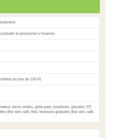
uperposés)
ntacter le personnel à l'avance.
ponibles au prix de 100 ¥)
teur, micro-ondes, grille-pain, bouilloire, glacière, PC
tes (thé vert, café, thé). boissons gratuites (thé vert, café,