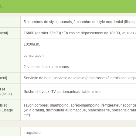
l.
5 chambres de style japonais, 1 chambre de style occidental (lits s
ment]
16h00 (dernier 22h00) *En cas de dépassement de 18h00, veuillez co
10:00a.m.
consultation
2 salles de bain communes
ent].
Serviette de bain, serviette de toilette (des brosses à dents sont dis
 et
Sèche-cheveux, TV, portemanteau, table, miroir
 (salle)
s et
savon corporel, shampoing, après-shampoing, réfrigérateur et congéla
ns (usage
(wi-fi gratuit), distributeur automatique, blanchisserie, boissons gratui
thé)
irrégulière