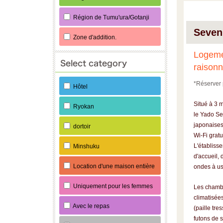
Région de Tumu'ura/Gotanji
Seven
Zone d'addition.
Logemen
raisonn
*
Réserver 
Hôtel
Situé à 3 
Ryokan
le Yado S
japonaises
dortoir
Wi-Fi gratu
L'établiss
Minshuku
d'accueil, 
Location d'une maison entière
ondes à u
Uniquement pour les femmes
Les chamb
climatisées
Avec le repas
(paille tre
futons de s