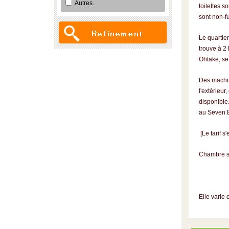
Autres.
toilettes 
sont non-f
Le quartie
trouve à 2
Ohtake, se 
Des machin
l'extérieur
disponible
au Seven 
[Le tarif 
Chambre s
2 per
3 inv
Elle varie 