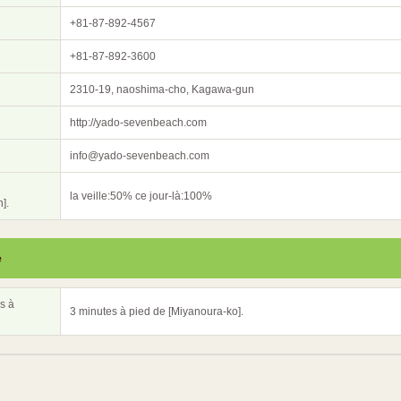
+81-87-892-4567
+81-87-892-3600
2310-19, naoshima-cho, Kagawa-gun
http://yado-sevenbeach.com
info@yado-sevenbeach.com
la veille:50% ce jour-là:100%
].
e
s à
3 minutes à pied de [Miyanoura-ko].