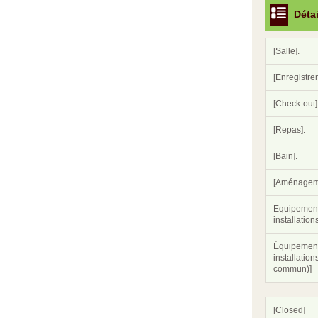
Détai
[Salle].
[Enregistre
[Check-out]
[Repas].
[Bain].
[Aménagem
Equipement
installations
Équipement
installatio
commun)]
[Closed]