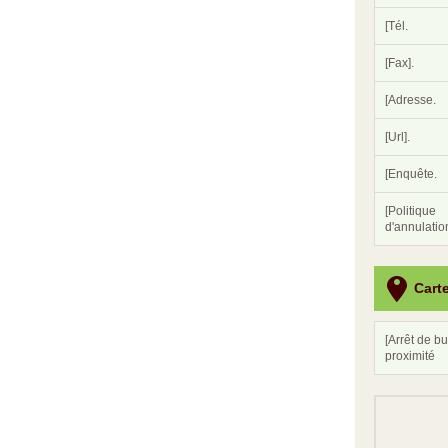
[Tél.
[Fax].
[Adresse.
[Url].
[Enquête.
[Politique
d'annulation
Cart
[Arrêt de bu
proximité