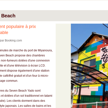
 Beach
t populaire à prix
able
par Booking.com
minutes de marche du port de Miyanoura,
even Beach propose des chambres
 non-fumeurs dotées d'une connexion
ite et d'une télévision à écran LCD.
ement dispose également d'une station
de café/thé gratuit et d'un four à micro-
sage commun.
res du Seven Beach Yado sont
 et dotées d'un sol traditionnel en tatami
ssée). Les clients dorment dans des
tyle japonais. Les salles de bains et les