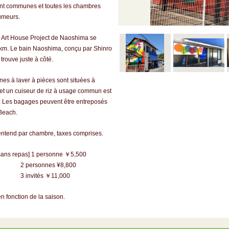
sont communes et toutes les chambres
umeurs.
r Art House Project de Naoshima se
 km. Le bain Naoshima, conçu par Shinro
trouve juste à côté.
es à laver à pièces sont situées à
, et un cuiseur de riz à usage commun est
. Les bagages peuvent être entreposés
Beach.
s'entend par chambre, taxes comprises.
ans repas] 1 personne ￥5,500
sonnes ¥8,800
ités ￥11,000
en fonction de la saison.