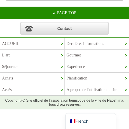
PAGE TOP
ACCUEIL
Dernières informations
L'art
Gourmet
Séjourner.
Expérience.
Korean
Achats
Planification
Chinese (Taiwan)
Accès
A propos de l'utilisation du site
Chinese (China)
Copyright (c) Site officiel de l'association touristique de la ville de Naoshima.
English
Tous droits réservés.
Japanese
French