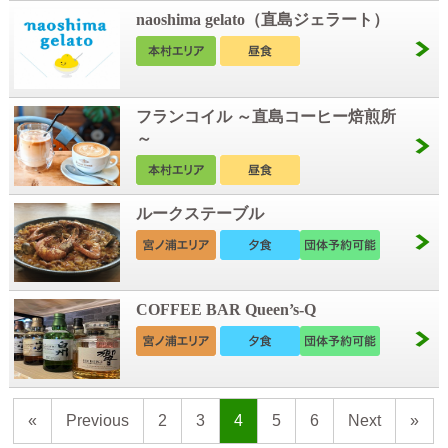
naoshima gelato（直島ジェラート）
フランコイル ～直島コーヒー焙煎所
～
ルークステーブル
COFFEE BAR Queen’s-Q
«
Previous
2
3
4
5
6
Next
»