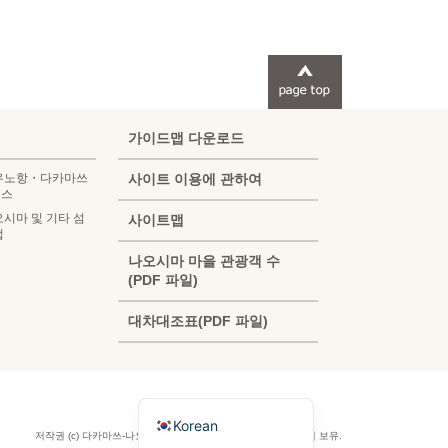
가이드맵 다운로드
 우노항・다카마쓰
사이트 이용에 관하여
세스
오시마 및 기타 섬
사이트맵
법
French
나오시마 마을 관광객 수
(PDF 파일)
Chinese (Taiwan)
대차대조표(PDF 파일)
Chinese (China)
English
Japanese
Korean
저작권 (c) 다카마쓰-나오시마 관광 협회 공식 사이트. 모든 권리 보유.