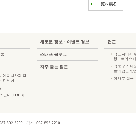
새로운 정보・이벤트 정보
접근
산품
스태프 블로그
각 도시에서
항으로의 액
각 항구와 나
자주 묻는 질문
들의 접근 방
 이동 시간과 각
섬 내부 접근
시간 예상
램
 안내 (PDF 파
087-892-2299 팩스 : 087-892-2210