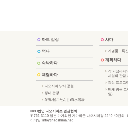
아트 감상
사다
먹다
기념품・특
계획하다
숙박하다
각 거점까지의
체험하다
시설의 관람 
감상 프로그
나오시마 낚시 공원
단체 방문 고객
생태 관광
일)
琴弾地(ごたんじ)海水浴場
NPO법인 나오시마초 관광협회
〒761-3110 일본 가가와현 가가와군 나오시마정 2249-40
전화 : 
이메일: info@naoshima.net