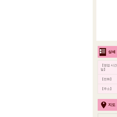
상세
【영업 시간
일】
【전화】
【주소】
지도