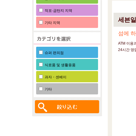
적포·금탄지 지역
세븐일
기타 지역
섬에 
ATM 이용
24시간 영
슈퍼 편의점
식료품 및 생활용품
과자・센베이
기타