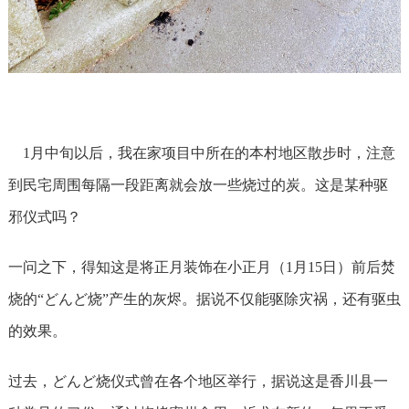
1月中旬以后，我在家项目中所在的本村地区散步时，注意
到民宅周围每隔一段距离就会放一些烧过的炭。这是某种驱
邪仪式吗？
一问之下，得知这是将正月装饰在小正月（1月15日）前后焚
烧的“どんど烧”产生的灰烬。据说不仅能驱除灾祸，还有驱虫
的效果。
过去，どんど烧仪式曾在各个地区举行，据说这是香川县一