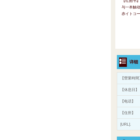
【红图书
与一本触
赤イトコ
详细
【營業時間
【休息日】
【电话】
【住所】
[URL].