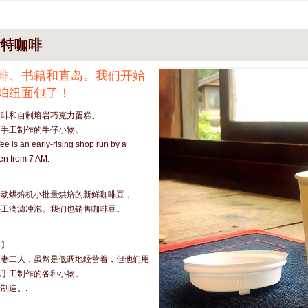
伊特咖啡
啡、书籍和直岛。我们开始
帕纽面包了！
咖啡和自制熔岩巧克力蛋糕。
内手工制作的牛仔小物。
ee is an early-rising shop run by a
en from 7 AM.
手动烘焙机小批量烘焙的新鲜咖啡豆，
手工滴滤冲泡。我们也销售咖啡豆。
作】
夫妻二人，虽然是低调地经营着，但他们用
地手工制作的各种小物。
制造。.