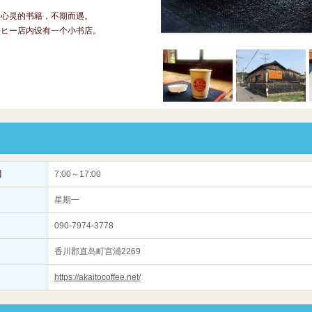
】
动心灵的书籍，不期而遇。
ーヒー店内设有一个小书店。
】
7:00～17:00
星期一
090-7974-3778
香川郡直岛町宫浦2269
https://akaitocoffee.net/