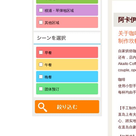
積浦・琴弾地区域
阿卡
其他区域
关于咖
制作坎
自家烘焙
早餐
还有，店
Akaito Coff
午餐
couple, op
晚餐
咖啡
使用小型
团体预订
每杯均由
【手工制
直岛上有
心、踏实
在直岛自豪