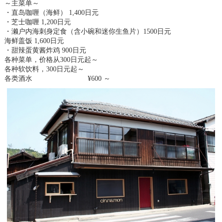
～主菜单～
・直岛咖喱（海鲜） 1,400日元
・芝士咖喱 1,200日元
・濑户内海刺身定食（含小碗和迷你生鱼片）1500日元
海鲜盖饭 1,600日元
・甜辣蛋黄酱炸鸡 900日元
各种菜单，价格从300日元起～
各种软饮料，300日元起～
各类酒水 ¥600 ～