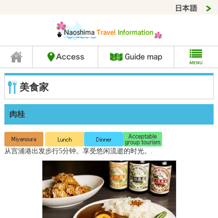
美食家
肉桂
从宫浦港出发步行5分钟。享受悠闲流逝的时光。.