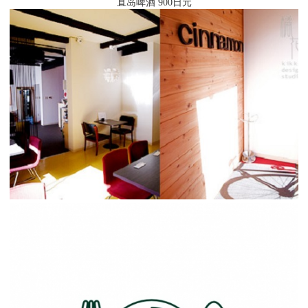
直岛啤酒 900日元