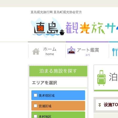
直岛观光旅行网 直岛町观光协会官方
美术馆区域
设施TO
宫浦区域
本村地区