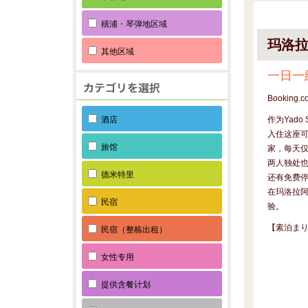
積浦・琴弾地区域
玛洛
其他区域
一日一
Booking.c
酒店
作为Yado 
入住这座
旅馆
家，每天
两人独处也
德米特里
还有免费
在玛洛拉
民宿
验。
【素泊まり】
民宿（整栋出租）
女性专用
提供含餐计划