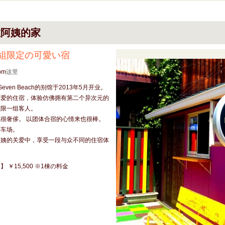
拉阿姨的家
組限定の可愛い宿
om
这里
Seven Beach的别馆于2013年5月开业。
可爱的住宿，体验仿佛拥有第二个异次元的
仅限一组客人。
很奢侈。 以团体合宿的心情来也很棒。
停车场。
阿姨的关爱中，享受一段与众不同的住宿体
 ￥15,500 ※1棟の料金