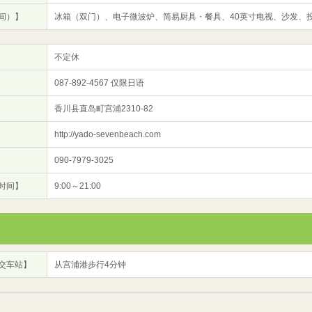
间）】
冰箱（双门）、电子微波炉、简易厨具・餐具、40英寸电视、沙发、
不定休
087-892-4567 仅限日语
香川县直岛町宫浦2310-82
http://yado-sevenbeach.com
090-7979-3025
时间】
9:00～21:00
交车站】
从宫浦港步行4分钟