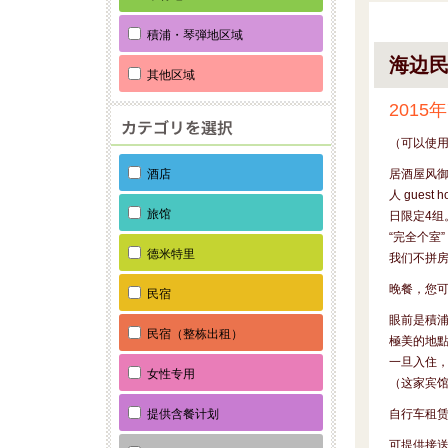
積浦・琴弾地区域
海边
其他区域
2015
（可以使
酒店
居酒屋风御
人 guest
旅馆
日限定4组
“完全个室
德米特里
我们不拼
晚餐，您可
民宿
眼前是積
民宿（整栋出租）
極美的地
一旦入住，
女性专用
（这家宾馆
提供含餐计划
自行车租赁
可提供接