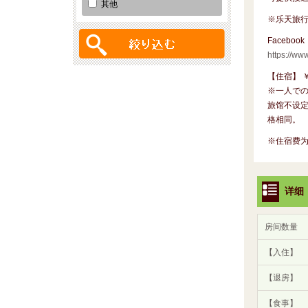
其他
※乐天旅
Facebook
https://w
【住宿】 ￥
※一人での
旅馆不设
格相同。
※住宿费
详细
房间数量
【入住】
【退房】
【食事】