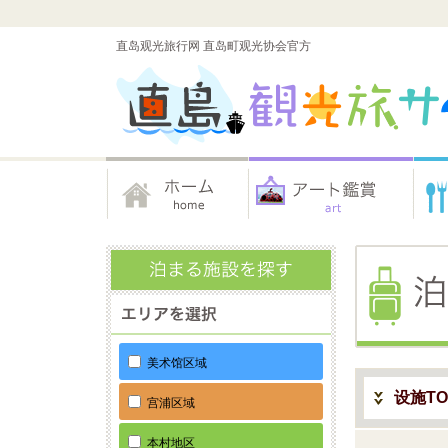
直岛观光旅行网 直岛町观光协会官方
美术馆区域
设施TO
宫浦区域
本村地区