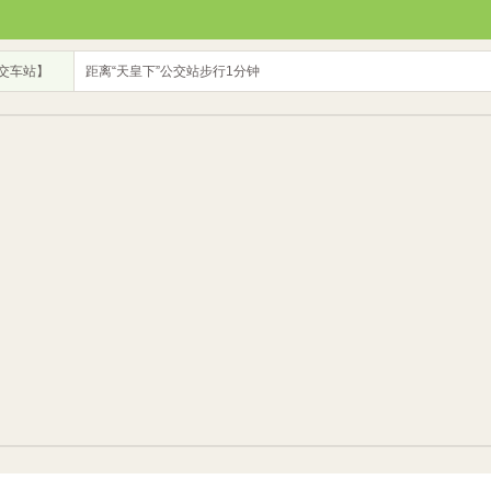
交车站】
距离“天皇下”公交站步行1分钟