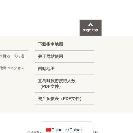
下载指南地图
宇野港、高松港
关于网站使用
他島のアクセス
网站地图
Korean
直岛町旅游接待人数
（PDF文件）
French
资产负债表（PDF文件）
Chinese (Taiwan)
English
Japanese
Chinese (China)
版权所有 (c) 直島町旅游协会官方网站。保留所有权利。.