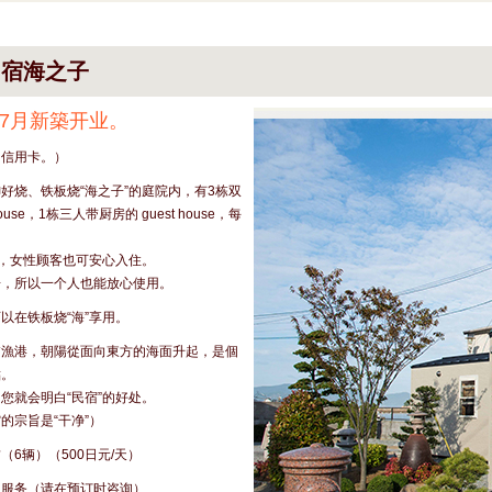
民宿海之子
年7月新築开业。
用信用卡。）
好烧、铁板烧“海之子”的庭院内，有3栋双
 house，1栋三人带厨房的 guest house，每
。
”，女性顾客也可安心入住。
房，所以一个人也能放心使用。
以在铁板烧“海”享用。
浦漁港，朝陽從面向東方的海面升起，是個
點。
您就会明白“民宿”的好处。
的宗旨是“干净”）
（6辆）（500日元/天）
送服务（请在预订时咨询）