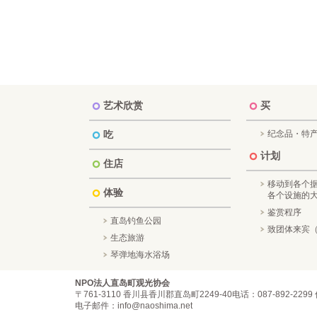
艺术欣赏
买
吃
纪念品・特
计划
住店
移动到各个
体验
各个设施的
鉴赏程序
直岛钓鱼公园
致团体来宾（
生态旅游
琴弹地海水浴场
NPO法人直岛町观光协会
〒761-3110 香川县香川郡直岛町2249-40
电话：087-892-2299 
电子邮件：info@naoshima.net