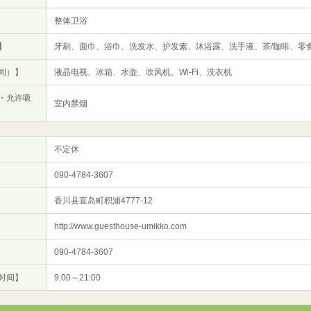
整体卫浴
】
牙刷、面巾、浴巾、洗发水、护发素、沐浴露、洗手液、茶/咖啡、零
间）】
液晶电视、冰箱、水壶、吹风机、Wi-Fi、洗衣机
・允许吸
室内禁烟
不定休
090-4784-3607
香川县直岛町积浦4777-12
http://www.guesthouse-umikko.com
090-4784-3607
时间】
9:00～21:00