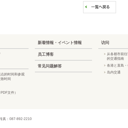
新着情報・イベント情報
访问
产
员工博客
从各都市前往
的交通指南
各港と直島・
常见问题解答
岛内交通
据点的时间和参观
大致时间
PDF文件）
传真：087-892-2210