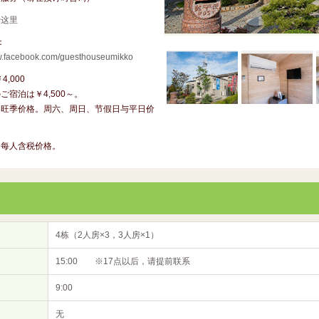
行
这里
：
ww.facebook.com/guesthouseumikko
4,000
ご宿泊は￥4,500～。
定旺季价格。周六、周日、节假日与平日价
为每人含税价格。
4栋（2人房×3，3人房×1）
15:00 ※17点以后，请提前联系
9:00
无